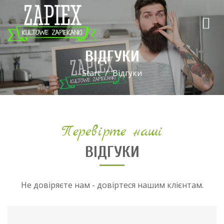
ВІДГУКИ
Start
Відгуки
Перевірте наші
ВІДГУКИ
Не довіряєте нам - довіртеся нашим клієнтам.